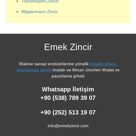
Transmisyon Zinciri
Wippermann Zincir
Emek Zincir
Makine sanayi endüstrilerine yönelik
kulaklı zincir
,
paslanmaz zincir
imalatı ve Alman zincirleri ithalat ve
pazarlama şirketi
Whatsapp İletişim
+90 (538) 789 39 07
+90 (252) 513 19 07
info@emekzincir.com